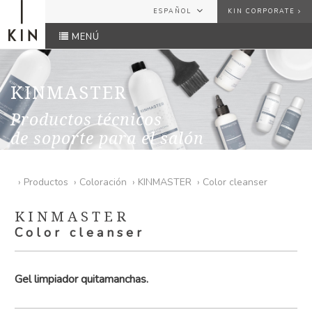
ESPAÑOL
KIN CORPORATE
MENÚ
ESPAÑOL
USUARIO
ENGLISH
FRANÇAIS
KINMASTER
CONTRASEÑA
Productos técnicos
de soporte para el salón
¿Has olvidado tu contraseña?
ENVIAR
›
Productos
›
Coloración
›
KINMASTER
›
Color cleanser
KINMASTER
Color cleanser
Gel limpiador quitamanchas.