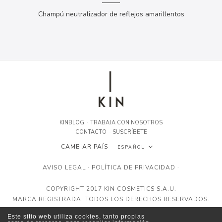
Champú neutralizador de reflejos amarillentos
KINBLOG
·
TRABAJA CON NOSOTROS
CONTACTO
·
SUSCRÍBETE
CAMBIAR PAÍS
ESPAÑOL
ESPAÑOL
AVISO LEGAL
·
POLÍTICA DE PRIVACIDAD
·
ENGLISH
COPYRIGHT 2017 KIN COSMETICS S.A.U.
MARCA REGISTRADA. TODOS LOS DERECHOS RESERVADOS.
FRANÇAIS
Este sitio web utiliza cookies, tanto propias