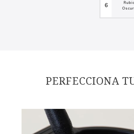
Rubi
6
Oscur
PERFECCIONA T