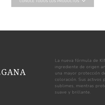
CONOCE TODOS LOS PRODUCTOS
La nueva fórmula de K
ingrediente de origen a
EGANA
una mayor protección d
coloración. Sus activos
sublimes, mientras prot
suave y brillante.