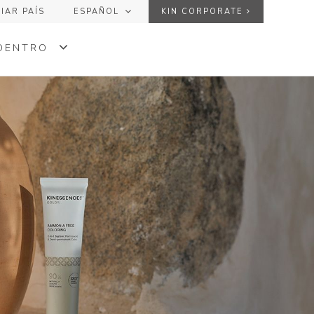
IAR PAÍS
ESPAÑOL
KIN CORPORATE
ESPAÑOL
USUARIO
 DENTRO
ENGLISH
FRANÇAIS
NCIA
CONTRASEÑA
ORIA
¿Has olvidado tu contraseña?
NDO
+
+
ENVIAR
KINGLOSS™ COLOR
+
+
KINMASTER