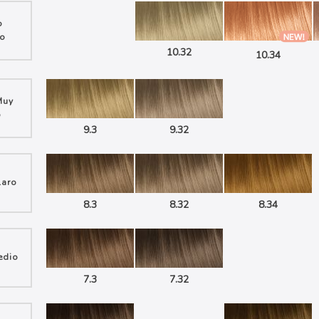
o
no
10.32
10.34
Muy
o
9.3
9.32
laro
8.3
8.32
8.34
edio
7.3
7.32