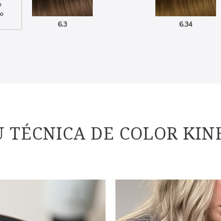
o
o
6.3
6.34
U TÉCNICA DE COLOR KIN