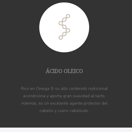
ÁCIDO OLEICO
Rico en Omega 9, su alto contenido nutricional
acondiciona y aporta gran suavidad al tacto.
Además, es un excelente agente protector del
cabello y cuero cabelludo.