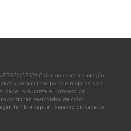
INESSENCES™ Color no contiene ningún
nimal y se han incorporado mejoras para
el cabello durante el proceso de
 proporcionan resultados de color
egen la fibra capilar, dejando un cabello