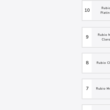
Rubi
10
Plati
Rubio 
9
Clar
8
Rubio C
7
Rubio M