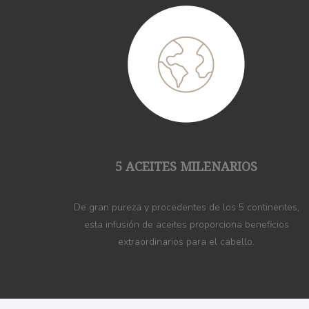
5 ACEITES MILENARIOS
De gran pureza y procedentes de los 5 continentes,
esta infusión de aceites proporciona beneficios
extraordinarios para el cabello.