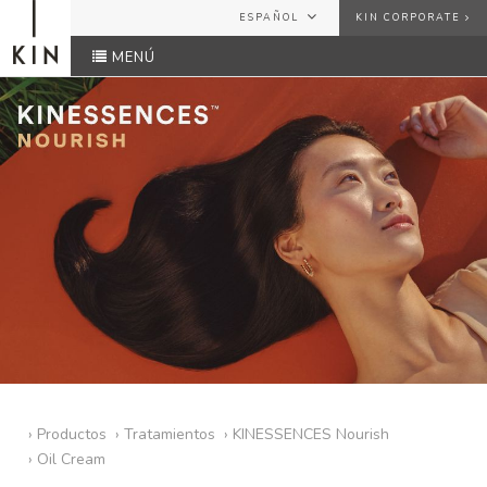
ESPAÑOL
KIN CORPORATE
MENÚ
ESPAÑOL
USUARIO
ENGLISH
FRANÇAIS
CONTRASEÑA
¿Has olvidado tu contraseña?
ENVIAR
›
Productos
›
Tratamientos
›
KINESSENCES Nourish
›
Oil Cream