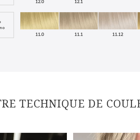
12.0
12.1
o
imo
11.0
11.1
11.12
TRE TECHNIQUE DE COUL