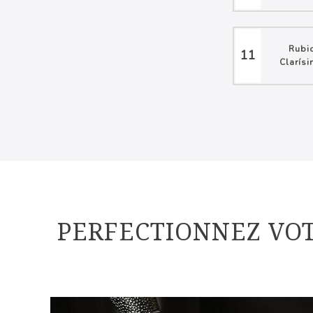
Rubi
11
Clarís
PERFECTIONNEZ VO