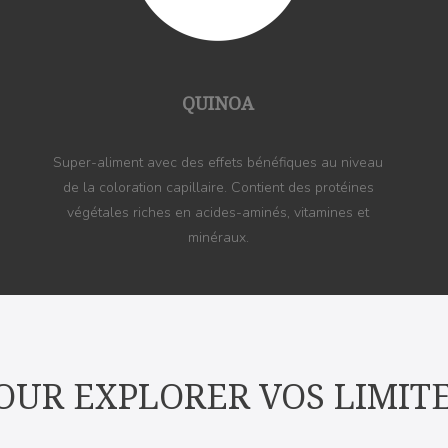
QUINOA
Super-aliment avec des effets bénéfiques au niveau
de la coloration capillaire. Contient des protéines
végétales riches en acides-aminés, vitamines et
minéraux.
OUR EXPLORER VOS LIMIT