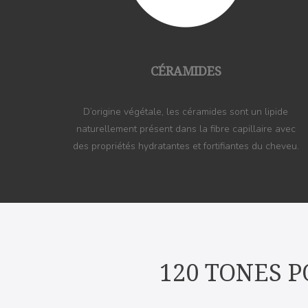
CÉRAMIDES
D’origine végétale, les céramides sont un lipide
naturellement présent dans la fibre capillaire avec
des propriétés hydratantes et fortifiantes du cheveu.
120 TONES P