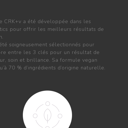
te CRK+v a été développée dans les
cs pour offrir les meilleurs résultats de
n.
t été soigneusement sélectionnés pour
ibre entre les 3 clés pour un résultat de
ur, soin et brillance. Sa formule vegan
u’à 70 % d’ingrédients d’origine naturelle.