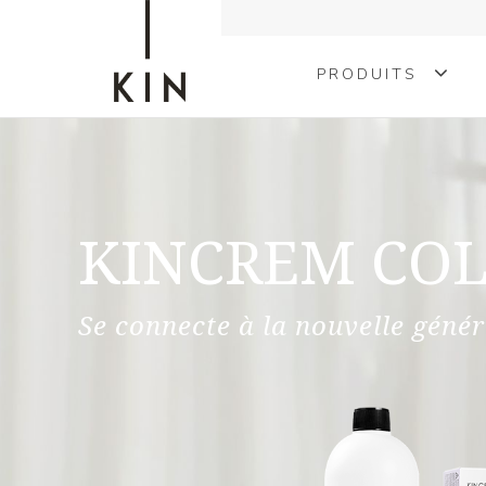
PRODUITS
COLORATION
TRAITEMENTS
KINCREM CO
KINMEN
STYLING
Se connecte à la nouvelle génér
FORMA