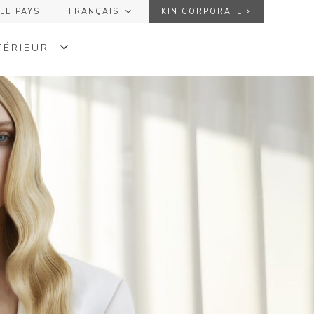
LE PAYS
FRANÇAIS
KIN CORPORATE
ESPAÑOL
USER
TÉRIEUR
ENGLISH
FRANÇAIS
CE
PASSWORD
RE
Avez-vous oublié votre mot de passe?
MONDE
+
+
ENVOYER
KINGLOSS™ COLOR
+
+
KINMASTER