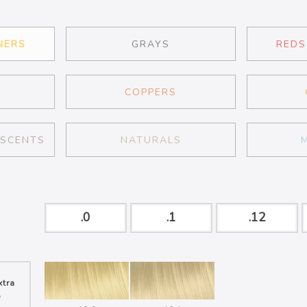
NERS
GRAYS
REDS
COPPERS
ESCENTS
NATURALS
.0
.1
.12
xtra
o