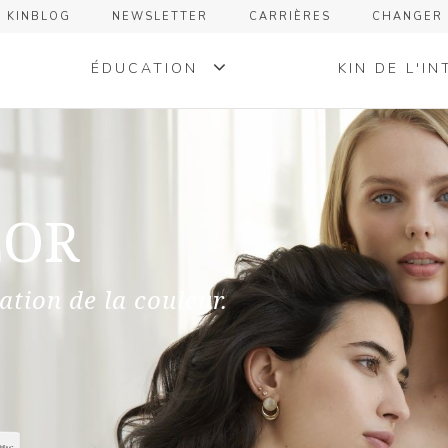
KINBLOG
NEWSLETTER
CARRIÈRES
CHANGER 
ÉDUCATION
KIN DE L'IN
KIN GLOBAL CREATIVE &
NOTRE ESSEN
EDUCATION TEAM
NOTRE HISTOI
LOR
KIN DANS LE 
+
KINCREM COLOR
KINESSENCES COLOR
ation de la couleur.
+
CANDY COLORS
KINBLOND™