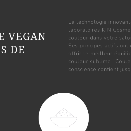
La technologie innovan
laboratoires KIN Cosmeti
E VEGAN
couleur dans votre salo
Ses principes actifs on
S DE
offrir le meilleur équil
couleur sublime : Coule
conscience contient jusq