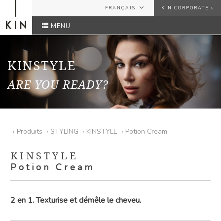
FRANÇAIS
KIN CORPORATE
MENU
ESPAÑOL
USER
ENGLISH
FRANÇAIS
KINSTYLE
PASSWORD
ARE YOU READY?
Avez-vous oublié votre mot de passe?
ENVOYER
›
Produits
›
STYLING
›
KINSTYLE
›
Potion Cream
KINSTYLE
Potion Cream
2 en 1. Texturise et démêle le cheveu.