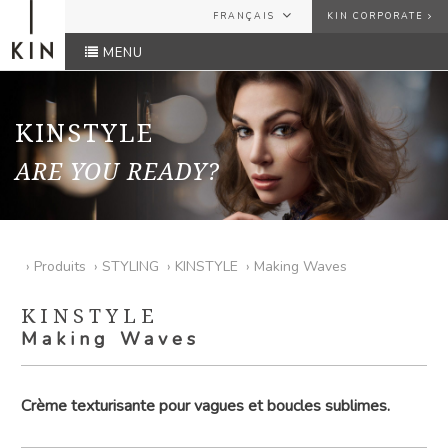
FRANÇAIS
KIN CORPORATE
MENU
ESPAÑOL
USER
ENGLISH
FRANÇAIS
KINSTYLE
PASSWORD
ARE YOU READY?
Avez-vous oublié votre mot de passe?
ENVOYER
›
Produits
›
STYLING
›
KINSTYLE
›
Making Waves
KINSTYLE
Making Waves
Crème texturisante pour vagues et boucles sublimes.