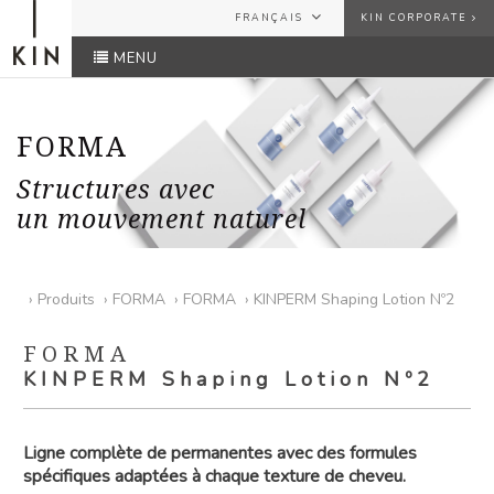
FRANÇAIS
KIN CORPORATE
MENU
ESPAÑOL
USER
ENGLISH
FRANÇAIS
FORMA
PASSWORD
Structures avec
un mouvement naturel
Avez-vous oublié votre mot de passe?
ENVOYER
›
Produits
›
FORMA
›
FORMA
›
KINPERM Shaping Lotion Nº2
FORMA
KINPERM Shaping Lotion Nº2
Ligne complète de permanentes avec des formules
spécifiques adaptées à chaque texture de cheveu.